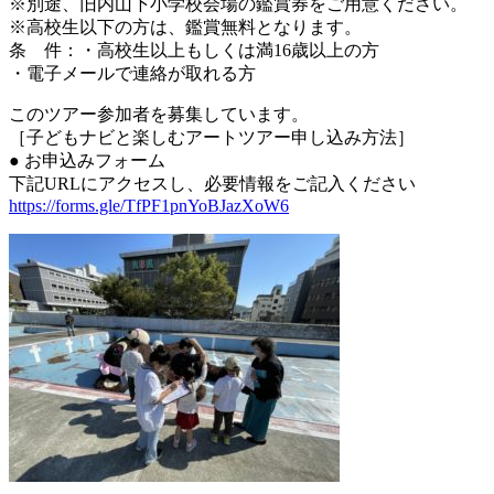
※別途、旧内山下小学校会場の鑑賞券をご用意ください。
※高校生以下の方は、鑑賞無料となります。
条 件：・高校生以上もしくは満16歳以上の方
・電子メールで連絡が取れる方
このツアー参加者を募集しています。
［子どもナビと楽しむアートツアー申し込み方法］
● お申込みフォーム
下記URLにアクセスし、必要情報をご記入ください
https://forms.gle/TfPF1pnYoBJazXoW6