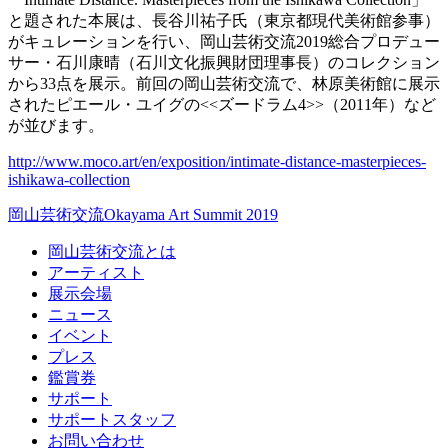
と題された本展は、長谷川祐子氏（東京都現代美術館参事）
がキュレーションを行い、岡山芸術交流2019総合プロデュー
サー・石川康晴（石川文化振興財団理事長）のコレクション
から33点を展示。前回の岡山芸術交流で、林原美術館に展示
されたピエール・ユイグの<<ズードラム4>>（2011年）など
が並びます。
http://www.moco.art/en/exposition/intimate-distance-masterpieces-
ishikawa-collection
岡山芸術交流
Okayama Art Summit 2019
岡山芸術交流とは
アーティスト
展示会場
ニュース
イベント
プレス
鑑賞券
サポート
サポートスタッフ
お問い合わせ