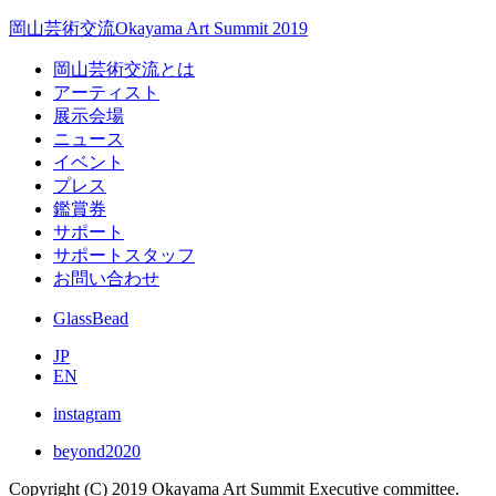
岡山芸術交流
Okayama Art Summit 2019
岡山芸術交流とは
アーティスト
展示会場
ニュース
イベント
プレス
鑑賞券
サポート
サポートスタッフ
お問い合わせ
GlassBead
JP
EN
instagram
beyond2020
Copyright (C) 2019 Okayama Art Summit Executive committee.