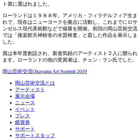
ト賞に選ばれました。
ローランドは１９８８年、アメリカ・フィラデルフィア生ま
れで、現在はニューヨークを拠点に活動し、これまでにロサ
ンゼルス現代美術館などで個展を開催。前回の岡山芸術交流
では「後楽館天神校舎の水質検査」と題した作品を展示しま
した。
賞は本年度創設され、新進気鋭のアーティスト２人に贈られ
ます。ローランドの他の受賞者は、チェン・ラン氏でした。
岡山芸術交流
Okayama Art Summit 2019
岡山芸術交流とは
アーティスト
展示会場
ニュース
イベント
プレス
鑑賞券
サポート
サポートスタッフ