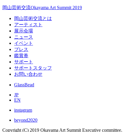
岡山芸術交流
Okayama Art Summit 2019
岡山芸術交流とは
アーティスト
展示会場
ニュース
イベント
プレス
鑑賞券
サポート
サポートスタッフ
お問い合わせ
GlassBead
JP
EN
instagram
beyond2020
Copyright (C) 2019 Okayama Art Summit Executive committee.