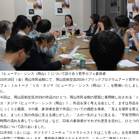
《ヒューマン・シンス（岡山）》について語り合う哲学カフェ参加者
10月18日（金）岡山市民会館にて、岡山芸術交流2019パブリックプログラムアート哲学カ
フェ：ミルトーク「ミカ・タジマ《ヒューマン・シンス（岡山）》」を開催いたしまし
た。
今回は、岡山芸術交流2019の作品のひとつ、岡山市民会館の壁面に夜間映し出される「ミ
カ・タジマ《ヒューマン・シンス（岡山）》」作品を深く考える会として、まずは作品を
じっくりと鑑賞。その後、参加者全員で作品についての感想を発表。「見える場所を変え
ると、まったく別の作品に見える感じがした」「人の一生のように見える」「宇宙空間の
時間の流れを表しているのでは」など、22名の参加者がそれぞれ意見を交わし、ひとつの
作品について語りあいました。
11月9日（土）には、テツドク！ニーチェ『ツァラトゥストラはこう言った』を古本喫茶
一刻堂にて開催いたします。事前申込優先となりますので、ふるってご参加ください。