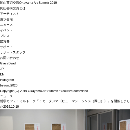
岡山芸術交流
Okayama Art Summit 2019
岡山芸術交流とは
アーティスト
展示会場
ニュース
イベント
プレス
鑑賞券
サポート
サポートスタッフ
お問い合わせ
GlassBead
JP
EN
instagram
beyond2020
Copyright (C) 2019 Okayama Art Summit Executive committee.
ニュース
哲学カフェ：ミルトーク「ミカ・タジマ《ヒューマン・シンス（岡山）》」を開催しまし
た
2019.10.19