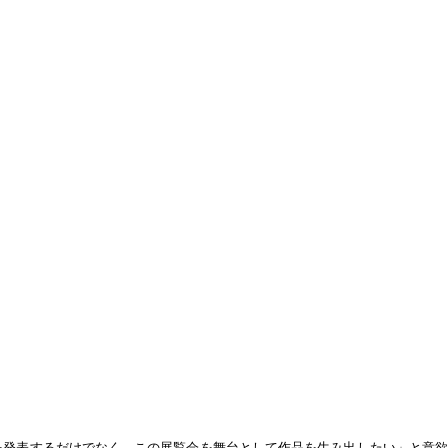
を発表するだけでなく、この展覧会を舞台として作品を生み出したい」と意欲