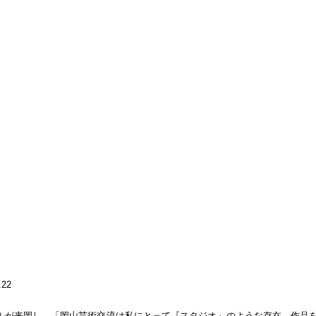
.22
ールが来岡し、「岡山芸術交流は私にとって『スタジオ』のような存在。作品