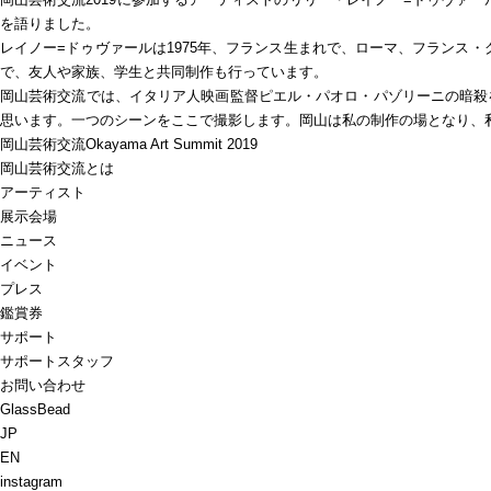
を語りました。
レイノー=ドゥヴァールは1975年、フランス生まれで、ローマ、フランス
で、友人や家族、学生と共同制作も行っています。
岡山芸術交流では、イタリア人映画監督ピエル・パオロ・パゾリーニの暗殺
思います。一つのシーンをここで撮影します。岡山は私の制作の場となり、
岡山芸術交流
Okayama Art Summit 2019
岡山芸術交流とは
アーティスト
展示会場
ニュース
イベント
プレス
鑑賞券
サポート
サポートスタッフ
お問い合わせ
GlassBead
JP
EN
instagram