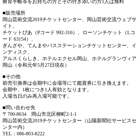
療育手帳等をお持ちの方とその付き添いの方1人は無料
■販売場所
岡山芸術交流2019チケットセンター、岡山芸術交流ウェブサ
イト、
チケットぴあ（Pコード 992-316）、ローソンチケット（Lコ
ード 63154）、
ぎんざや、てんまやバスステーションチケットセンター、イ
ンディスク、
アルスくらしき、ホテルエクセル岡山、ホテルグランヴィア
岡山（令和元年5月27日現在）
■その他
前売引換券は会期中に会場等にて鑑賞券に引き換えます。
会期中、1枚につき1人有効となります。
入場当日のみ再入場可能です。
■問い合わせ先
〒700-8634 岡山市北区柳町2-1-1
岡山芸術交流2019チケットセンター（山陽新聞社サービスセ
ンター内）
TEL：086-803-8222