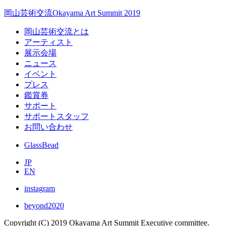
岡山芸術交流
Okayama Art Summit 2019
岡山芸術交流とは
アーティスト
展示会場
ニュース
イベント
プレス
鑑賞券
サポート
サポートスタッフ
お問い合わせ
GlassBead
JP
EN
instagram
beyond2020
Copyright (C) 2019 Okayama Art Summit Executive committee.